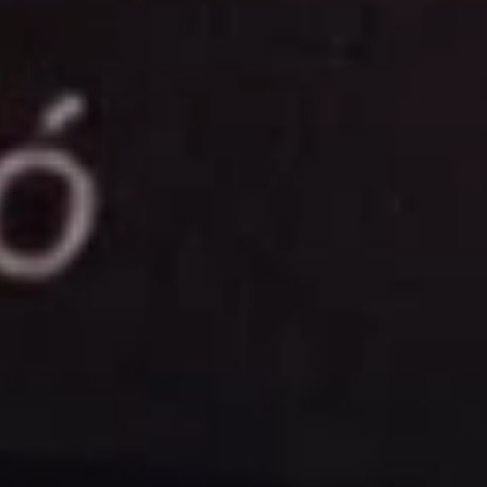
TECHNOLÓGIA
Hogyan
működik a
Forestream?
Kamera alapú
mozgásmegfigyelő és
elemző rendszer a