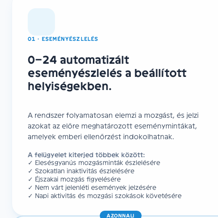
01 · ESEMÉNYÉSZLELÉS
0–24 automatizált
eseményészlelés a beállított
helyiségekben.
A rendszer folyamatosan elemzi a mozgást, és jelzi
azokat az előre meghatározott eseménymintákat,
amelyek emberi ellenőrzést indokolhatnak.
A felügyelet kiterjed többek között:
✓ Elesésgyanús mozgásminták észlelésére
✓ Szokatlan inaktivitás észlelésére
✓ Éjszakai mozgás figyelésére
✓ Nem várt jelenléti események jelzésére
✓ Napi aktivitás és mozgási szokások követésére
AZONNALI