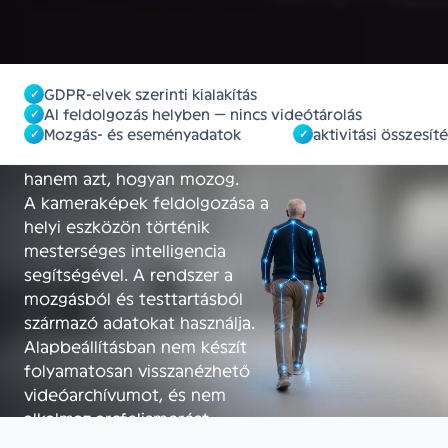
magánszféra tiszteletben
tartásával
A Forestream hagyományos
biztonsági kamerák helyett
GDPR-elvek szerinti kialakítás
✓
intelligens mozgáselemzést
AI feldolgozás helyben — nincs videótárolás
✓
alkalmaz. A rendszer nem azt
Mozgás- és eseményadatok
aktivitási összesít
✓
✓
figyeli, hogy ki látható a képen,
hanem azt, hogyan mozog.
A kameraképek feldolgozása a
helyi eszközön történik
mesterséges intelligencia
segítségével. A rendszer a
mozgásból és testtartásból
származó adatokat használja.
Alapbeállításban nem készít
folyamatosan visszanézhető
videóarchívumot, és nem
alkalmaz arcfelismerést.
Ennek köszönhetően képes