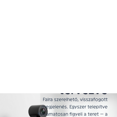
BŐVÍTÉS
+2 990 Ft
/ hó · további kamera
✓ Fürdő előtere, folyosó, közös terek
TERMÉK
Diszkrét
✓ Ahol az eseményészlelés indokolt
Ajánlatot kérek
érzékelő,
otthonra
tervezve
Falra szerelhető, visszafogott
megjelenés. Egyszer telepítve
folyamatosan figyeli a teret — a