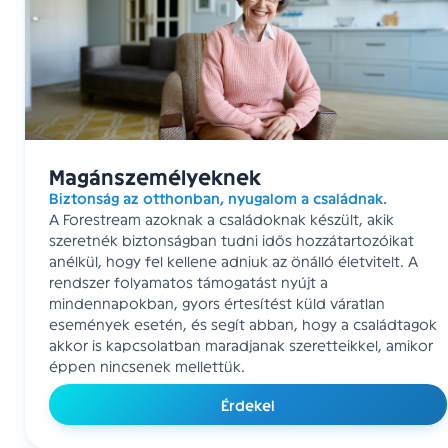
Magánszemélyeknek
Biztonság az otthonban, nyugalom a családnak.
A Forestream azoknak a családoknak készült, akik
szeretnék biztonságban tudni idős hozzátartozóikat
anélkül, hogy fel kellene adniuk az önálló életvitelt. A
rendszer folyamatos támogatást nyújt a
mindennapokban, gyors értesítést küld váratlan
események esetén, és segít abban, hogy a családtagok
akkor is kapcsolatban maradjanak szeretteikkel, amikor
éppen nincsenek mellettük.
Érdekel