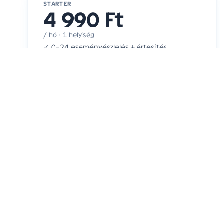
STARTER
4 990 Ft
/ hó · 1 helyiség
✓ 0–24 eseményészlelés + értesítés
✓ Push + SMS
✓ 1 felhasználó
Ajánlatot kérek
AJÁNLOTT
HOME
14 990 Ft
/ hó · 4 helyiség
✓ Teljes értesítési csomag
✓ Push + SMS + hívás
✓ Aktivitási összesítések és időbeli változások
✓ Korlátlan családtag
Ajánlatot kérek