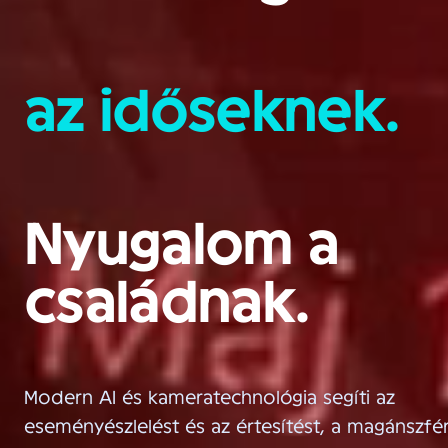
az időseknek.
Nyugalom a
családnak.
Modern AI és kameratechnológia segíti az
eseményészlelést és az értesítést, a magánszfé