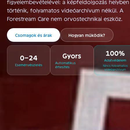
figyelembevételével: a képfeldolgozás helyben
történik, folyamatos videóarchívum nélkül. A
Forestream Care nem orvostechnikai eszköz.
Csomagok és árak
Hogyan működik?
100%
Gyors
0–24
Adatvédelem
Automatikus
Eseményészlelés
Nincs folyamatos
értesítés
videóarchívum