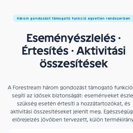
felismerni az olyan fontos
eseményeket és hosszú távú
Három gondozást támogató funkció egyetlen rendszerben
változásokat, mint:
✓
elesés vagy elesésgyanús
helyzetek
Eseményészlelés ·
✓
szokatlan inaktivitás
✓
előre beállított időtartamot
Értesítés · Aktivitási
meghaladó aktivitáshiány
✓
a napi aktivitási és mozgási
összesítések
szokások jelentősebb változása
Így a Forestream egyszerre nyújt
nagyobb biztonságot az idősek
számára és nyugalmat a
A Forestream három gondozást támogató funkció
családnak, miközben a magánélet
segíti az idősek biztonságát: eseményeket észlel
védelme végig elsődleges
szükség esetén értesíti a hozzátartozókat, és
szempont marad.
aktivitási összesítéseket jelenít meg. Egészségüg
előrejelzés jövőben tervezett, külön termékirány